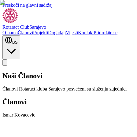
Preskoči na glavni sadržaj
Rotaract Club
Sarajevo
O nama
Članovi
Projekti
Događaji
Vijesti
Kontakt
Pridružite se
BS
Naši Članovi
Članovi Rotaract kluba Sarajevo posvećeni su služenju zajednici
Članovi
Ismar Kovacevic