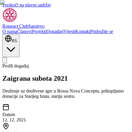
Preskoči na glavni sadržaj
Rotaract Club
Sarajevo
O nama
Članovi
Projekti
Događaji
Vijesti
Kontakt
Pridružite se
BS
Prošli događaj
Zaigrana subota 2021
Druženje uz društvene igre u Bossa Nova Conceptu, prikupljamo
donacije za Starijeg brata, stariju sestru.
Datum
12. 12. 2021.