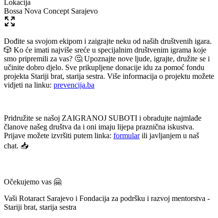
Lokacija
Bossa Nova Concept Sarajevo
Dođite sa svojom ekipom i zaigrajte neku od naših društvenih igara.
🎲 Ko će imati najviše sreće u specijalnim društvenim igrama koje
smo pripremili za vas? 🤔 Upoznajte nove ljude, igrajte, družite se i
učinite dobro djelo. Sve prikupljene donacije idu za pomoć fondu
projekta Stariji brat, starija sestra. Više informacija o projektu možete
vidjeti na linku:
prevencija.ba
Pridružite se našoj ZAIGRANOJ SUBOTI i obradujte najmlađe
članove našeg društva da i oni imaju lijepa praznična iskustva.
Prijave možete izvršiti putem linka:
formular
ili javljanjem u naš
chat. 📥
Očekujemo vas 🤗
Vaši Rotaract Sarajevo i Fondacija za podršku i razvoj mentorstva -
Stariji brat, starija sestra