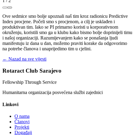
1
/
2
Ove sedmice smo bolje upoznali naš tim kroz radionicu Predictive
Index procjene. Počeli smo s procjenom, a cilj je usklađen i
produktivan tim. Iako se PI primarno koristi u korporativnom
okruženju, koristili smo ga u klubu kako bismo bolje doprinijeli timu
i našoj organizaciji. Razumijevanjem kako se ponašanja ljudi
manifestuju iz dana u dan, možemo praviti korake da odgovorimo
na potrebe članova i unaprijedimo tim u cjelini.
← Nazad na sve vijesti
Rotaract Club Sarajevo
Fellowship Through Service
Humanitarna organizacija posvećena službi zajednici
Linkovi
O nama
Članovi
Projekti
Događaji