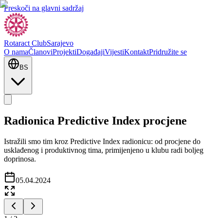
Preskoči na glavni sadržaj
Rotaract Club
Sarajevo
O nama
Članovi
Projekti
Događaji
Vijesti
Kontakt
Pridružite se
BS
Radionica Predictive Index procjene
Istražili smo tim kroz Predictive Index radionicu: od procjene do
usklađenog i produktivnog tima, primijenjeno u klubu radi boljeg
doprinosa.
05.04.2024