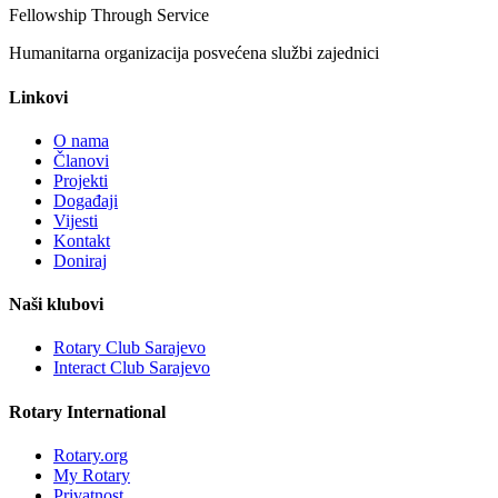
Fellowship Through Service
Humanitarna organizacija posvećena službi zajednici
Linkovi
O nama
Članovi
Projekti
Događaji
Vijesti
Kontakt
Doniraj
Naši klubovi
Rotary Club Sarajevo
Interact Club Sarajevo
Rotary International
Rotary.org
My Rotary
Privatnost