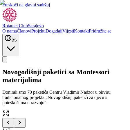
Preskoči na glavni sadržaj
Rotaract Club
Sarajevo
O nama
Članovi
Projekti
Događaji
Vijesti
Kontakt
Pridružite se
BS
Novogodišnji paketići sa Montessori
materijalima
Donirali smo 70 paketića Centru Vladimir Nadzor u okviru
tradicionalnog projekta „Novogodišnji paketići za djecu s
poteškoćama u razvoju“.