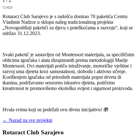
1
/
2
Rotaract Club Sarajevo je s radošću donirao 70 paketića Centru
Vladimir Nadzor u sklopu našeg tradicionalnog projekta
„Novogodišnji paketići za djecu s poteškoćama u razvoju“, koji se
održao 31.12.2023.
Svaki paketić je sastavljen od Montessori materijala, sa specifičnim
oblicima igračaka i alata dizajniranih prema metodologiji Marije
Montessori. Ovi materijali potiču istraživanje, motoričke vještine i
razvoj uma djeteta kroz samostalnost, slobodu i aktivno učenje.
Korištenjem igračaka od prirodnih materijala poput drveta ili
tkanina, podržavamo senzorno iskustvo djeteta, potičemo
kreativnost te promovišemo ekološku svijest i sigurnost proizvoda.
Hvala svima koji su podržali ovu divnu inicijativu! 🎁
← Nazad na sve projekte
Rotaract Club Sarajevo