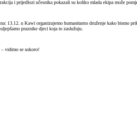
erakcija i prijedlozi učesnika pokazali su koliko mlada ekipa može pomjer
na: 13.12. u Kawi organizujemo humanitarno druženje kako bismo priku
uljepšamo praznike djeci koja to zaslužuju.
 – vidimo se uskoro!