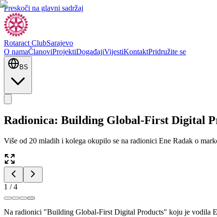
Preskoči na glavni sadržaj
Rotaract Club
Sarajevo
O nama
Članovi
Projekti
Događaji
Vijesti
Kontakt
Pridružite se
BS
Radionica: Building Global-First Digital 
Više od 20 mladih i kolega okupilo se na radionici Ene Radak o marketi
1
/
4
Na radionici "Building Global-First Digital Products" koju je vodila E