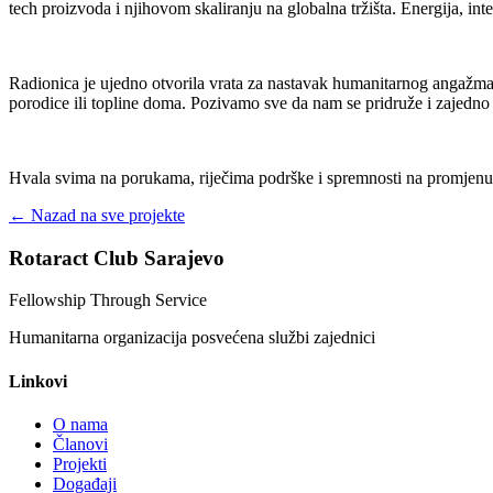
tech proizvoda i njihovom skaliranju na globalna tržišta. Energija, int
Radionica je ujedno otvorila vrata za nastavak humanitarnog angažma
porodice ili topline doma. Pozivamo sve da nam se pridruže i zajedno 
Hvala svima na porukama, riječima podrške i spremnosti na promjenu
← Nazad na sve projekte
Rotaract Club Sarajevo
Fellowship Through Service
Humanitarna organizacija posvećena službi zajednici
Linkovi
O nama
Članovi
Projekti
Događaji