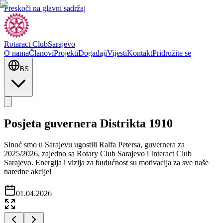
Preskoči na glavni sadržaj
Rotaract Club
Sarajevo
O nama
Članovi
Projekti
Događaji
Vijesti
Kontakt
Pridružite se
BS
Posjeta guvernera Distrikta 1910
Sinoć smo u Sarajevu ugostili Ralfa Petersa, guvernera za
2025/2026, zajedno sa Rotary Club Sarajevo i Interact Club
Sarajevo. Energija i vizija za budućnost su motivacija za sve naše
naredne akcije!
01.04.2026