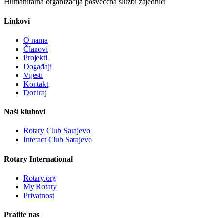
Humanitarna organizacija posvećena službi zajednici
Linkovi
O nama
Članovi
Projekti
Događaji
Vijesti
Kontakt
Doniraj
Naši klubovi
Rotary Club Sarajevo
Interact Club Sarajevo
Rotary International
Rotary.org
My Rotary
Privatnost
Pratite nas