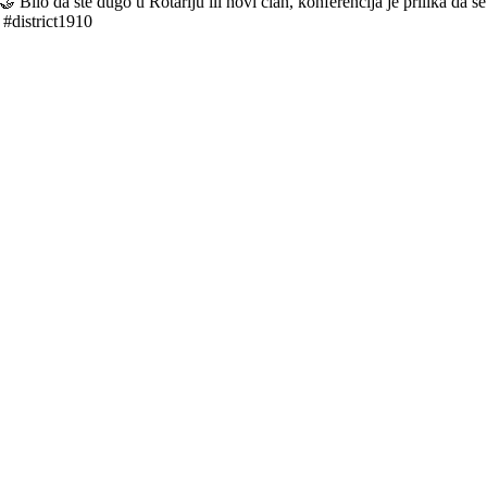
 Bilo da ste dugo u Rotariju ili novi član, konferencija je prilika da s
 #district1910