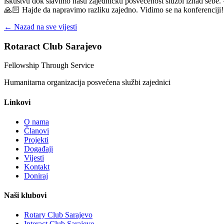
iskustvu dok slavimo našu zajedničku posvećenost službi iznad sebe. 🤝
🙏🏻 Hajde da napravimo razliku zajedno. Vidimo se na konferenciji!
← Nazad na sve vijesti
Rotaract Club Sarajevo
Fellowship Through Service
Humanitarna organizacija posvećena službi zajednici
Linkovi
O nama
Članovi
Projekti
Događaji
Vijesti
Kontakt
Doniraj
Naši klubovi
Rotary Club Sarajevo
Interact Club Sarajevo