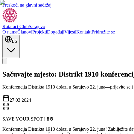
Preskoči na glavni sadržaj
Rotaract Club
Sarajevo
O nama
Članovi
Projekti
Događaji
Vijesti
Kontakt
Pridružite se
BS
Sačuvajte mjesto: Distrikt 1910 konferenci
Konferencija Distrikta 1910 dolazi u Sarajevo 22. juna—prijavite se i p
27.03.2024
SAVE YOUR SPOT ! ‼️⚙️
Konferencija Distrikta 1910 dolazi u Sarajevo 22. juna! Zabilježite d