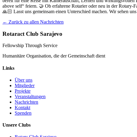
bereit für eine Reise mit Kameradschaft, Lernen und wirkungsvollen
above self“ feiern. 🤝 Ob erfahrene Rotarier oder neu in der Rotary
🙏🏻 Lasst uns gemeinsam einen Unterschied machen. Wir sehen uns 
← Zurück zu allen Nachrichten
Rotaract Club Sarajevo
Fellowship Through Service
Humanitäre Organisation, die der Gemeinschaft dient
Links
Über uns
Mitglieder
Projekte
Veranstaltungen
Nachrichten
Kontakt
Spenden
Unsere Clubs
Rotary Club Sarajevo