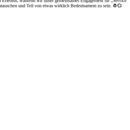
en Erlebnis, während wir unser gemeinsames Engagement für „Service
szutauschen und Teil von etwas wirklich Bedeutsamem zu sein. 🧲💞