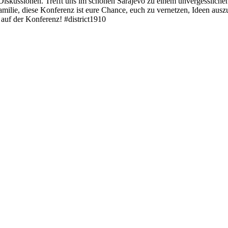
 Diskussionen. Trefft uns im schönen Sarajevo zu einem unvergesslich
-Familie, diese Konferenz ist eure Chance, euch zu vernetzen, Ideen au
auf der Konferenz! #district1910