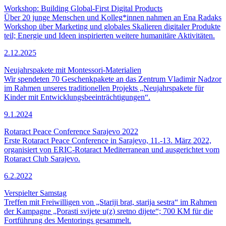
Workshop: Building Global-First Digital Products
Über 20 junge Menschen und Kolleg*innen nahmen an Ena Radaks
Workshop über Marketing und globales Skalieren digitaler Produkte
teil; Energie und Ideen inspirierten weitere humanitäre Aktivitäten.
2.12.2025
Neujahrspakete mit Montessori-Materialien
Wir spendeten 70 Geschenkpakete an das Zentrum Vladimir Nadzor
im Rahmen unseres traditionellen Projekts „Neujahrspakete für
Kinder mit Entwicklungsbeeinträchtigungen“.
9.1.2024
Rotaract Peace Conference Sarajevo 2022
Erste Rotaract Peace Conference in Sarajevo, 11.-13. März 2022,
organisiert von ERIC-Rotaract Mediterranean und ausgerichtet vom
Rotaract Club Sarajevo.
6.2.2022
Verspielter Samstag
Treffen mit Freiwilligen von „Stariji brat, starija sestra“ im Rahmen
der Kampagne „Porasti svijete u(z) sretno dijete“; 700 KM für die
Fortführung des Mentorings gesammelt.