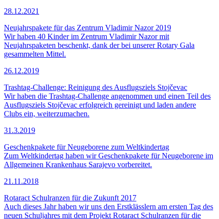
28.12.2021
Neujahrspakete für das Zentrum Vladimir Nazor 2019
Wir haben 40 Kinder im Zentrum Vladimir Nazor mit
Neujahrspaketen beschenkt, dank der bei unserer Rotary Gala
gesammelten Mittel.
26.12.2019
Trashtag-Challenge: Reinigung des Ausflugsziels Stojčevac
Wir haben die Trashtag-Challenge angenommen und einen Teil des
Ausflugsziels Stojčevac erfolgreich gereinigt und laden andere
Clubs ein, weiterzumachen.
31.3.2019
Geschenkpakete für Neugeborene zum Weltkindertag
Zum Weltkindertag haben wir Geschenkpakete für Neugeborene im
Allgemeinen Krankenhaus Sarajevo vorbereitet.
21.11.2018
Rotaract Schulranzen für die Zukunft 2017
Auch dieses Jahr haben wir uns den Erstklässlern am ersten Tag des
neuen Schuljahres mit dem Projekt Rotaract Schulranzen für die