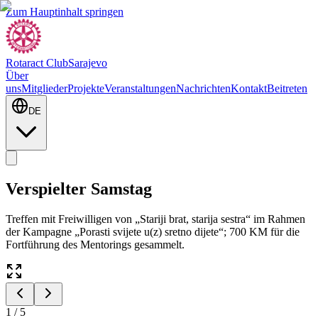
Zum Hauptinhalt springen
Rotaract Club
Sarajevo
Über
uns
Mitglieder
Projekte
Veranstaltungen
Nachrichten
Kontakt
Beitreten
DE
Verspielter Samstag
Treffen mit Freiwilligen von „Stariji brat, starija sestra“ im Rahmen
der Kampagne „Porasti svijete u(z) sretno dijete“; 700 KM für die
Fortführung des Mentorings gesammelt.
1
/
5