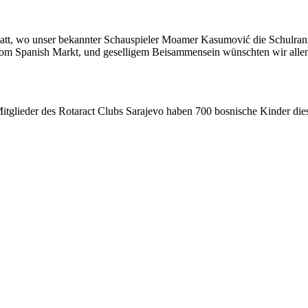
tatt, wo unser bekannter Schauspieler Moamer Kasumović die Schulranze
om Spanish Markt, und geselligem Beisammensein wünschten wir allen ei
glieder des Rotaract Clubs Sarajevo haben 700 bosnische Kinder diese