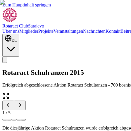
Zum Hauptinhalt springen
Rotaract Club
Sarajevo
Über uns
Mitglieder
Projekte
Veranstaltungen
Nachrichten
Kontakt
Beitr
DE
Rotaract Schulranzen 2015
Erfolgreich abgeschlossene Aktion Rotaract Schulranzen - 700 bosni
1
/
5
Die diesjährige Aktion Rotaract Schulranzen wurde erfolgreich abges