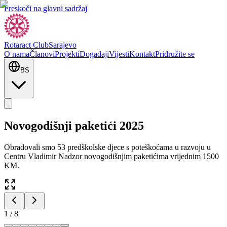
Preskoči na glavni sadržaj
Rotaract Club
Sarajevo
O nama
Članovi
Projekti
Događaji
Vijesti
Kontakt
Pridružite se
BS
Novogodišnji paketići 2025
Obradovali smo 53 predškolske djece s poteškoćama u razvoju u
Centru Vladimir Nadzor novogodišnjim paketićima vrijednim 1500
KM.
1
/
8