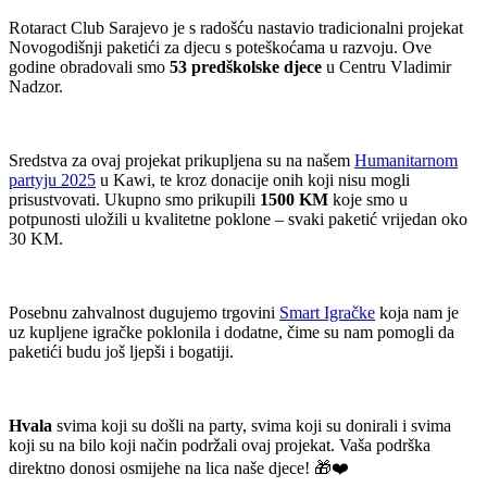
Rotaract Club Sarajevo je s radošću nastavio tradicionalni projekat
Novogodišnji paketići za djecu s poteškoćama u razvoju. Ove
godine obradovali smo
53 predškolske djece
u Centru Vladimir
Nadzor.
Sredstva za ovaj projekat prikupljena su na našem
Humanitarnom
partyju 2025
u Kawi, te kroz donacije onih koji nisu mogli
prisustvovati. Ukupno smo prikupili
1500 KM
koje smo u
potpunosti uložili u kvalitetne poklone – svaki paketić vrijedan oko
30 KM.
Posebnu zahvalnost dugujemo trgovini
Smart Igračke
koja nam je
uz kupljene igračke poklonila i dodatne, čime su nam pomogli da
paketići budu još ljepši i bogatiji.
Hvala
svima koji su došli na party, svima koji su donirali i svima
koji su na bilo koji način podržali ovaj projekat. Vaša podrška
direktno donosi osmijehe na lica naše djece! 🎁❤️