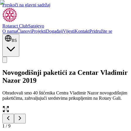
Preskoči na glavni sadržaj
Rotaract Club
Sarajevo
O nama
Članovi
Projekti
Događaji
Vijesti
Kontakt
Pridružite se
BS
Novogodišnji paketići za Centar Vladimir
Nazor 2019
Obradovali smo 40 štićenika Centra Vladimir Nazor novogodišnjim
paketićima, zahvaljujući sredstvima prikupljenim na Rotary Gali.
1
/
9