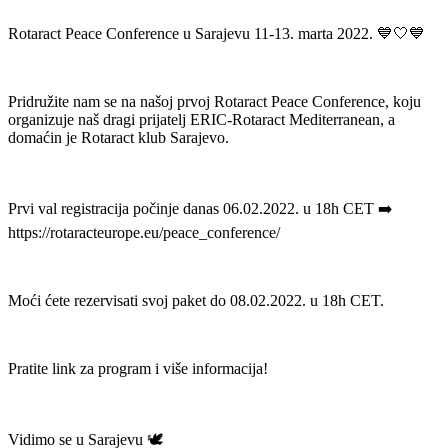
Rotaract Peace Conference u Sarajevu 11-13. marta 2022. 💙🤍💙
Pridružite nam se na našoj prvoj Rotaract Peace Conference, koju
organizuje naš dragi prijatelj ERIC-Rotaract Mediterranean, a
domaćin je Rotaract klub Sarajevo.
Prvi val registracija počinje danas 06.02.2022. u 18h CET ➡️
https://rotaracteurope.eu/peace_conference/
Moći ćete rezervisati svoj paket do 08.02.2022. u 18h CET.
Pratite link za program i više informacija!
Vidimo se u Sarajevu 🕊