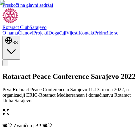
Preskoči na glavni sadržaj
Rotaract Club
Sarajevo
O nama
Članovi
Projekti
Događaji
Vijesti
Kontakt
Pridružite se
BS
Rotaract Peace Conference Sarajevo 2022
Prva Rotaract Peace Conference u Sarajevu 11-13. marta 2022, u
organizaciji ERIC-Rotaract Mediterranean i domaćinstvu Rotaract
kluba Sarajevo.
🕊🤍 Zvanično je!!! 🕊🤍