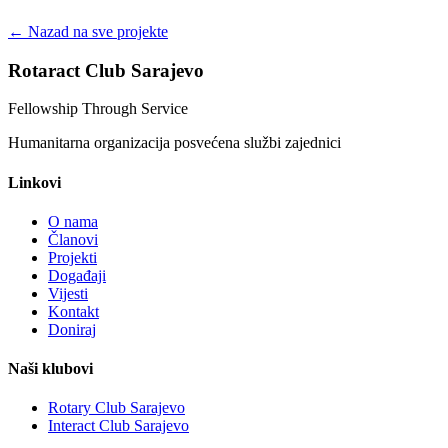
← Nazad na sve projekte
Rotaract Club Sarajevo
Fellowship Through Service
Humanitarna organizacija posvećena službi zajednici
Linkovi
O nama
Članovi
Projekti
Događaji
Vijesti
Kontakt
Doniraj
Naši klubovi
Rotary Club Sarajevo
Interact Club Sarajevo